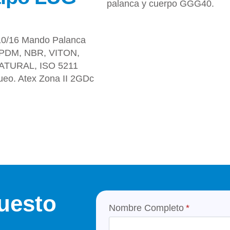
10/16 Mando Palanca
EPDM, NBR, VITON,
TURAL, ISO 5211
ueo. Atex Zona II 2GDc
puesto
Nombre Completo
*