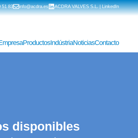
 51 83
info@acdra.es
ACDRA VALVES S.L. | LinkedIn
Empresa
Productos
Indústria
Noticias
Contacto
os disponibles