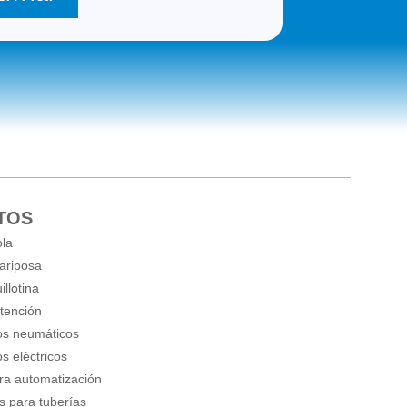
TOS
ola
ariposa
illotina
etención
os neumáticos
s eléctricos
ra automatización
 para tuberías