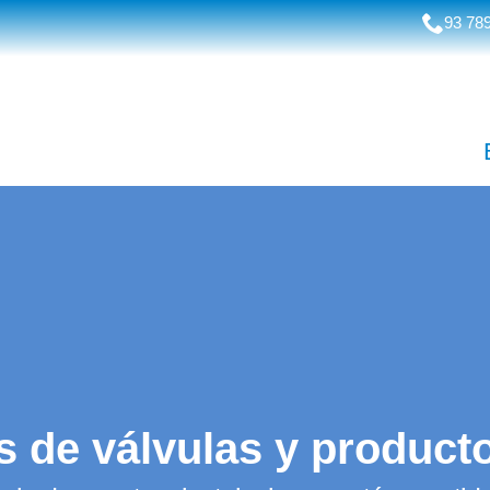
93 789
os de válvulas y product